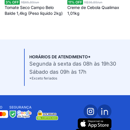
3
% OFF
11
% OFF
R$65,89
/un
R$36,89
/un
Tomate Seco Campo Belo
Creme de Cebola Qualimax
Balde 1,4kg (Peso líquido 2kg)
1,01kg
HORÁRIOS DE ATENDIMENTO*
Segunda à sexta das 08h às 19h30
Sábado das 09h às 17h
*Exceto feriados
O
SEGURANÇA