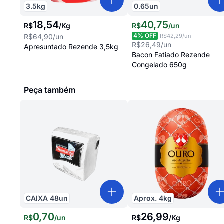
3.5
kg
0.65
un
18
,
54
40
,
75
R$
/
Kg
R$
/
un
4
% OFF
R$64,90
/un
R$42,29
/un
R$26,49
/un
Apresuntado Rezende 3,5kg
Bacon Fatiado Rezende
Congelado 650g
Peça também
CAIXA
48
un
Aprox.
4
kg
0
,
70
26
,
99
R$
/
un
R$
/
Kg