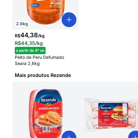
2.6
kg
44,38
R$
/
kg
R$44,35
/kg
a partir da 4ª un
Peito de Peru Defumado
Seara 2,6kg
Mais produtos Rezende