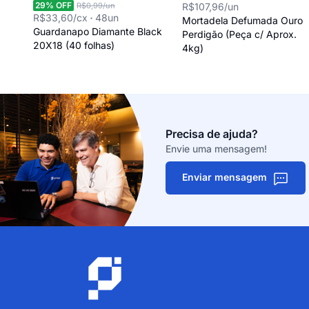
29
% OFF
R$0,99
/un
R$107,96
/un
R$33,60
/cx
48
un
Mortadela Defumada Ouro
Guardanapo Diamante Black
Perdigão (Peça c/ Aprox.
20X18 (40 folhas)
4kg)
Precisa de ajuda?
Envie uma mensagem!
Enviar mensagem