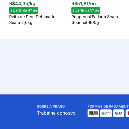
R$44,35
/kg
R$51,81
/un
a partir da 4ª un
a partir da 5ª un
Peito de Peru Defumado
Pepperoni Fatiado Seara
Seara 2,6kg
Gourmet 800g
SOBRE A PRASO
FORMAS DE PAGAMENT
Trabalhe conosco