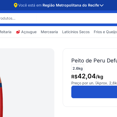
Você está em
Região Metropolitana do Recife
eitaria
🥩 Açougue
Mercearia
Laticínios Secos
Frios e Queijo
Peito de Peru De
2.6kg
42,04
R$
/
kg
Preço por un. (Aprox.
2,6