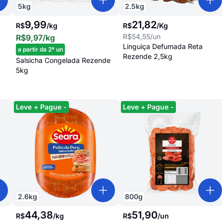
5
kg
2.5
kg
9,99
21
,
82
R$
/
kg
R$
/
Kg
R$54,55
/un
R$9,97
/kg
Linguiça Defumada Reta
a partir da 2ª un
Rezende 2,5kg
Salsicha Congelada Rezende
5kg
Leve + Pague -
Leve + Pague -
2.6
kg
800
g
44,38
51,90
R$
/
kg
R$
/
un