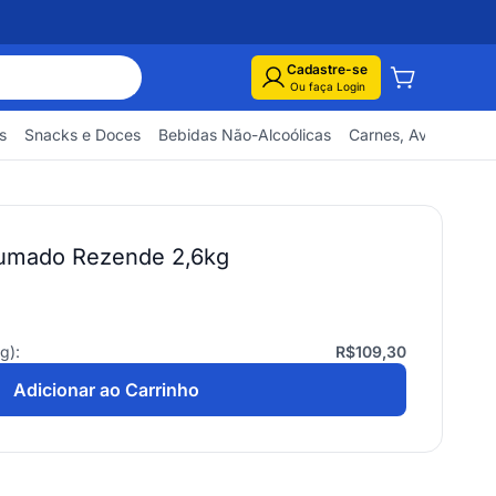
Cadastre-se
Ou faça Login
s
Snacks e Doces
Bebidas Não-Alcoólicas
Carnes, Aves e Pes
fumado Rezende 2,6kg
kg
):
R$109,30
Adicionar ao Carrinho