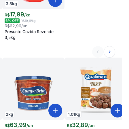
3.5
kg
17
,
99
R$
/
kg
6
% OFF
R$19,11
/kg
R$62,96
/un
Presunto Cozido Rezende
3,5kg
2
kg
1.01
Kg
63
,
99
32
,
89
R$
/
un
R$
/
un