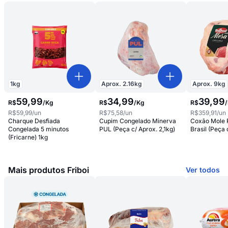
1
kg
Aprox.
2.16
kg
Aprox.
9
kg
59
,
99
34
,
99
39
,
99
R$
/
Kg
R$
/
Kg
R$
/
R$59,99
/un
R$75,58
/un
R$359,91
/un
Charque Desfiada
Cupim Congelado Minerva
Coxão Mole R
Congelada 5 minutos
PUL (Peça c/ Aprox. 2,1kg)
Brasil (Peça 
(Fricarne) 1kg
Mais produtos Friboi
Ver todos