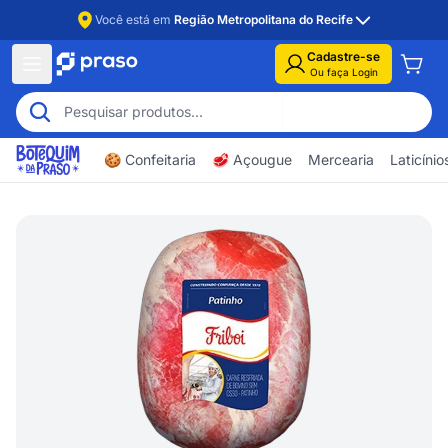
Você está em
Região Metropolitana do Recife
Cadastre-se
Ou faça Login
🍪 Confeitaria
🥩 Açougue
Mercearia
Laticíni