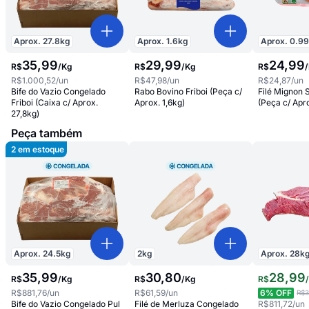
Aprox.
27.8
kg
Aprox.
1.6
kg
Aprox.
0.9
35
,
99
29
,
99
24
,
99
R$
/
Kg
R$
/
Kg
R$
/
R$1.000,52
/un
R$47,98
/un
R$24,87
/un
Bife do Vazio Congelado
Rabo Bovino Friboi (Peça c/
Filé Mignon 
Friboi (Caixa c/ Aprox.
Aprox. 1,6kg)
(Peça c/ Apr
27,8kg)
Peça também
2
em estoque
Aprox.
24.5
kg
2
kg
Aprox.
28
k
35
,
99
30
,
80
28
,
99
R$
/
Kg
R$
/
Kg
R$
R$881,76
/un
R$61,59
/un
6
% OFF
R$3
Bife do Vazio Congelado Pul
Filé de Merluza Congelado
R$811,72
/un