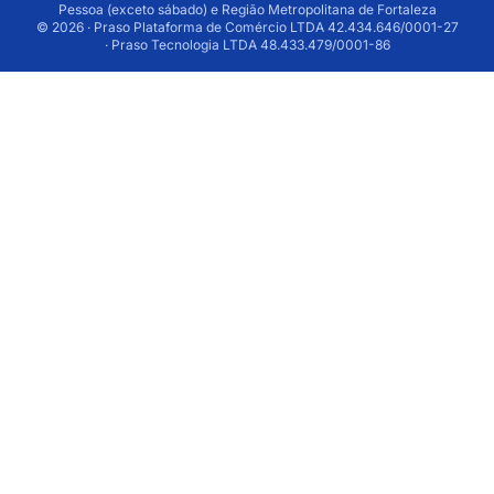
Pessoa (exceto sábado) e Região Metropolitana de Fortaleza
© 2026 · Praso Plataforma de Comércio LTDA 42.434.646/0001-27
· Praso Tecnologia LTDA 48.433.479/0001-86