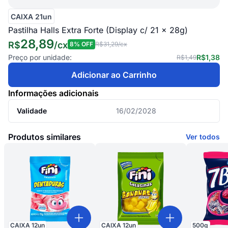
CAIXA 21un
Pastilha Halls Extra Forte (Display c/ 21 x 28g)
28,89
R$
/
cx
8
% OFF
R$31,29
/cx
Preço por unidade:
R$1,38
R$1,49
Adicionar ao Carrinho
Informações adicionais
Validade
16/02/2028
Produtos similares
Ver todos
CAIXA
12
un
CAIXA
12
un
500
g