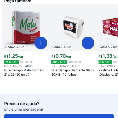
Peça também
CAIXA
48
un
CAIXA
48
un
CAIXA
21
un
1
,
25
0
,
70
1
,
38
R$
/
un
R$
/
un
R$
/
un
16
% OFF
29
% OFF
8
% OFF
R$1,49
/un
R$0,99
/un
R$1
R$60,00
/cx
48
un
R$33,60
/cx
48
un
R$28,89
/cx
Guardanapo Malu Formato
Guardanapo Diamante Black
Pastilha Hall
21 x 23 (50 unid.)
20X18 (40 folhas)
(Display c/ 2
Precisa de ajuda?
Envie uma mensagem!