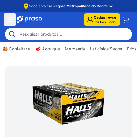
Você está em
Região Metropolitana do Recife
Cadastre-se
Ou faça Login
🍪 Confeitaria
🥩 Açougue
Mercearia
Laticínios Secos
Frios