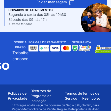
Enviar mensagem
HORÁRIOS DE ATENDIMENTO*
Segunda à sexta das 08h às 19h30
Sábado das 09h às 17h
*Exceto feriados
SOBRE A
FORMAS DE PAGAMENTO
SEGURANÇA
PRASO
Trabalhe
conosco
Diretrizes do
Políticas de
Termos de
Termos de
Programa de
Privacidade
Serviço
Reembolso
Indicação
¹ Entregas no dia seguinte ocorrem de Seg a Sáb, 6h-19h, para
Região Metropolitana de Recife, Região Metropolitana de João