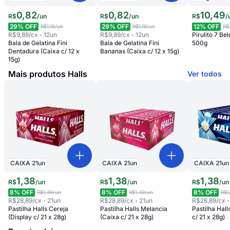
0
,
82
0
,
82
10
,
49
R$
/
un
R$
/
un
R$
/
29
% OFF
29
% OFF
12
% OFF
R$1,16
/un
R$1,16
/un
R$
R$9,89
/cx
12
un
R$9,89
/cx
12
un
Pirulito 7 B
Bala de Gelatina Fini
Bala de Gelatina Fini
500g
Dentadura (Caixa c/ 12 x
Bananas (Caixa c/ 12 x 15g)
15g)
Mais produtos Halls
Ver todos
CAIXA
21
un
CAIXA
21
un
CAIXA
21
un
1
,
38
1
,
38
1
,
38
R$
/
un
R$
/
un
R$
/
un
8
% OFF
8
% OFF
8
% OFF
R$1,49
/un
R$1,49
/un
R$1
R$28,89
/cx
21
un
R$28,89
/cx
21
un
R$28,89
/cx
Pastilha Halls Cereja
Pastilha Halls Melancia
Pastilha Hall
(Display c/ 21 x 28g)
(Caixa c/ 21 x 28g)
c/ 21 x 28g)