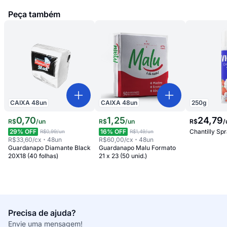
Peça também
CAIXA
48
un
CAIXA
48
un
250
g
0
,
70
1
,
25
24
,
79
R$
/
un
R$
/
un
R$
/
29
% OFF
16
% OFF
Chantilly Sp
R$0,99
/un
R$1,49
/un
R$33,60
/cx
48
un
R$60,00
/cx
48
un
Guardanapo Diamante Black
Guardanapo Malu Formato
20X18 (40 folhas)
21 x 23 (50 unid.)
Precisa de ajuda?
Envie uma mensagem!