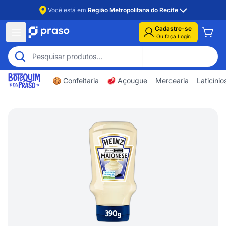
Você está em
Região Metropolitana do Recife
Cadastre-se
Ou faça Login
🍪 Confeitaria
🥩 Açougue
Mercearia
Laticíni