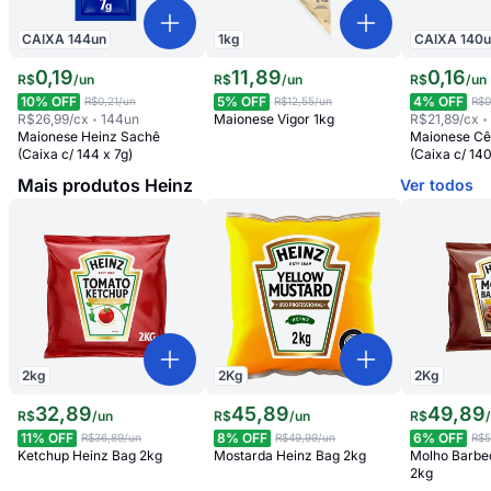
CAIXA
144
un
1
kg
CAIXA
140
0
,
19
11
,
89
0
,
16
R$
/
un
R$
/
un
R$
/
un
10
% OFF
5
% OFF
4
% OFF
R$0,21
/un
R$12,55
/un
R$0
R$26,99
/cx
144
un
Maionese Vigor 1kg
R$21,89
/cx
Maionese Heinz Sachê
Maionese Cê
(Caixa c/ 144 x 7g)
(Caixa c/ 140
Mais produtos Heinz
Ver todos
2
kg
2
Kg
2
Kg
32
,
89
45
,
89
49
,
89
R$
/
un
R$
/
un
R$
11
% OFF
8
% OFF
6
% OFF
R$36,89
/un
R$49,99
/un
R$5
Ketchup Heinz Bag 2kg
Mostarda Heinz Bag 2kg
Molho Barbe
2kg