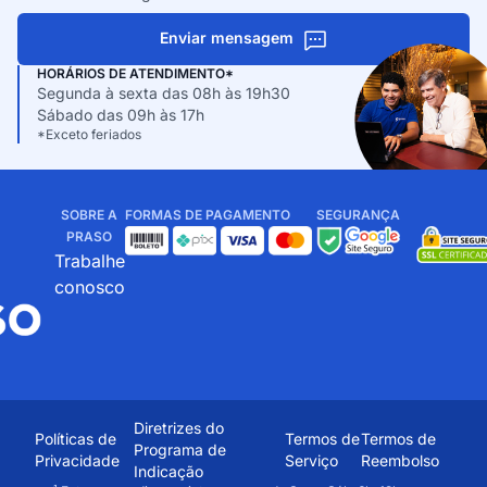
Enviar mensagem
HORÁRIOS DE ATENDIMENTO*
Segunda à sexta das 08h às 19h30
Sábado das 09h às 17h
*Exceto feriados
SOBRE A
FORMAS DE PAGAMENTO
SEGURANÇA
PRASO
Trabalhe
conosco
Diretrizes do
Políticas de
Termos de
Termos de
Programa de
Privacidade
Serviço
Reembolso
Indicação