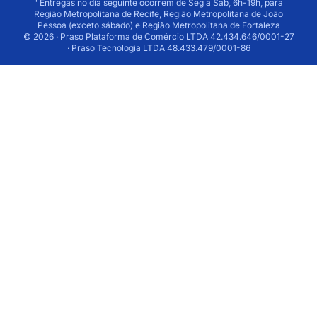
¹ Entregas no dia seguinte ocorrem de Seg a Sáb, 6h-19h, para
Região Metropolitana de Recife, Região Metropolitana de João
Pessoa (exceto sábado) e Região Metropolitana de Fortaleza
© 2026 · Praso Plataforma de Comércio LTDA 42.434.646/0001-27
· Praso Tecnologia LTDA 48.433.479/0001-86