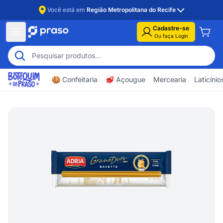
Você está em
Região Metropolitana do Recife
Cadastre-se
Ou faça Login
🍪 Confeitaria
🥩 Açougue
Mercearia
Laticíni