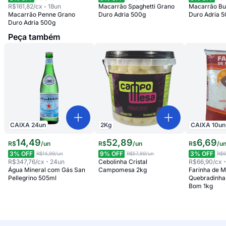
R$161,82
/cx
18
un
Macarrão Spaghetti Grano
Macarrão Bu
Macarrão Penne Grano
Duro Adria 500g
Duro Adria 
Duro Adria 500g
Peça também
CAIXA
24
un
2
Kg
CAIXA
10
un
14
,
49
52
,
89
6
,
69
R$
/
un
R$
/
un
R$
/
u
3
% OFF
9
% OFF
3
% OFF
R$14,99
/un
R$57,89
/un
R$6
R$347,76
/cx
24
un
Cebolinha Cristal
R$66,90
/cx
Água Mineral com Gás San
Campomesa 2kg
Farinha de 
Pellegrino 505ml
Quebradinha
Bom 1kg