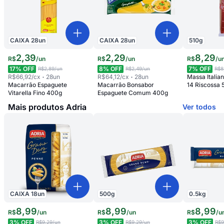
CAIXA
28
un
CAIXA
28
un
510
g
2
,
39
2
,
29
8
,
29
R$
/
un
R$
/
un
R$
/
u
17
% OFF
8
% OFF
7
% OFF
R$2,89
/un
R$2,49
/un
R$8
R$66,92
/cx
28
un
R$64,12
/cx
28
un
Massa Italia
Macarrão Espaguete
Macarrão Bonsabor
14 Riscossa
Vitarella Fino 400g
Espaguete Comum 400g
Mais produtos Adria
Ver todos
CAIXA
18
un
500
g
0.5
kg
8
,
99
8
,
99
8
,
99
R$
/
un
R$
/
un
R$
/
u
3
% OFF
3
% OFF
3
% OFF
R$9,29
/un
R$9,29
/un
R$9