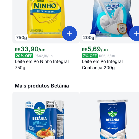
750
g
200
g
33
,
90
5
,
69
R$
/
un
R$
/
un
20
% OFF
7
% OFF
R$42,19
/un
R$6,15
/un
Leite em Pó Ninho Integral
Leite em Pó Integral
750g
Confiança 200g
Mais produtos Betânia