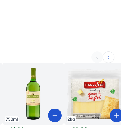
750
ml
2
kg