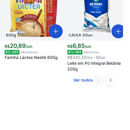
600
g
CAIXA
50
un
20
,
89
6
,
85
R$
/
un
R$
/
un
5
% OFF
6
% OFF
R$21,89
/un
R$7,25
/un
Farinha Láctea Nestlé 600g
R$342,50
/cx
50
un
Leite em Pó Integral Betânia
200g
Ver todos