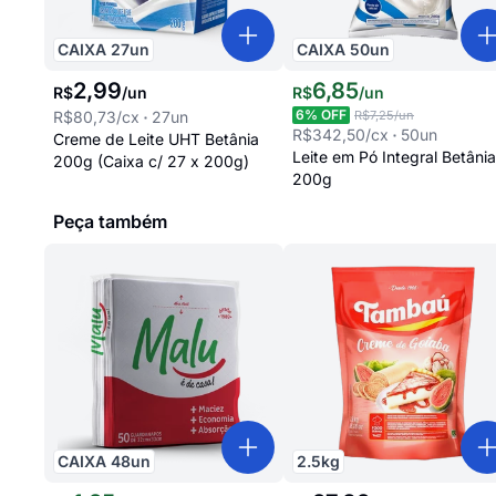
CAIXA
27
un
CAIXA
50
un
2
,
99
6
,
85
R$
/
un
R$
/
un
6
% OFF
R$80,73
/cx
27
un
R$7,25
/un
R$342,50
/cx
50
un
Creme de Leite UHT Betânia
Leite em Pó Integral Betânia
200g (Caixa c/ 27 x 200g)
200g
Peça também
CAIXA
48
un
2.5
kg