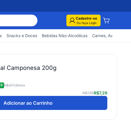
Cadastre-se
Ou faça Login
s
Snacks e Doces
Bebidas Não-Alcoólicas
Carnes, Aves e Pes
gral Camponesa 200g
FF
R$377,50
/cx
R$7,29
R$7,55
Adicionar ao Carrinho