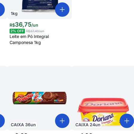
1
kg
36
,
75
R$
/
un
2
% OFF
R$37,49
/un
Leite em Pó Integral
Camponesa 1kg
CAIXA
36
un
CAIXA
24
un