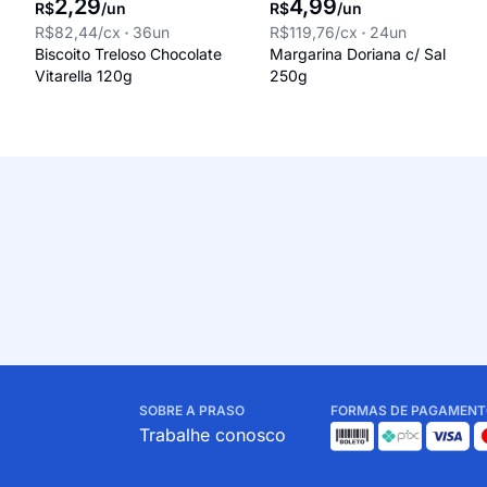
2
,
29
4
,
99
R$
/
un
R$
/
un
R$82,44
/cx
36
un
R$119,76
/cx
24
un
Biscoito Treloso Chocolate
Margarina Doriana c/ Sal
Vitarella 120g
250g
SOBRE A PRASO
FORMAS DE PAGAMENT
Trabalhe conosco