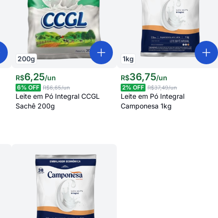
200
g
1
kg
6
,
25
36
,
75
R$
/
un
R$
/
un
6
% OFF
2
% OFF
R$6,65
/un
R$37,49
/un
Leite em Pó Integral CCGL
Leite em Pó Integral
Sachê 200g
Camponesa 1kg