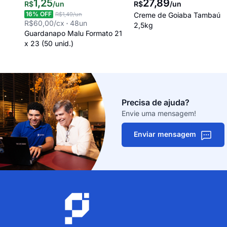
1
,
25
27
,
89
R$
/
un
R$
/
un
16
% OFF
R$1,49
/un
Creme de Goiaba Tambaú
R$60,00
/cx
48
un
2,5kg
Guardanapo Malu Formato 21
x 23 (50 unid.)
Precisa de ajuda?
Envie uma mensagem!
Enviar mensagem