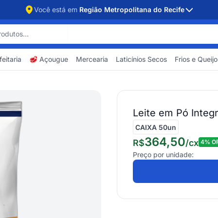
Você está em
Região Metropolitana do Recife
eitaria
🥩 Açougue
Mercearia
Laticínios Secos
Frios e Queijo
Leite em Pó Inte
CAIXA 50un
364,50
R$
/
cx
4
% O
Preço por unidade: