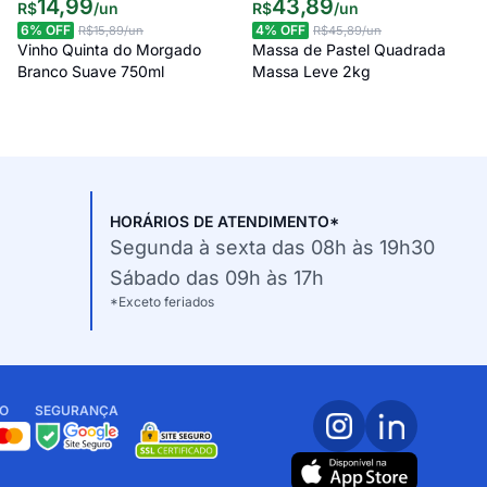
14
,
99
43
,
89
R$
/
un
R$
/
un
6
% OFF
4
% OFF
R$15,89
/un
R$45,89
/un
Vinho Quinta do Morgado
Massa de Pastel Quadrada
Branco Suave 750ml
Massa Leve 2kg
HORÁRIOS DE ATENDIMENTO*
Segunda à sexta das 08h às 19h30
Sábado das 09h às 17h
*Exceto feriados
O
SEGURANÇA