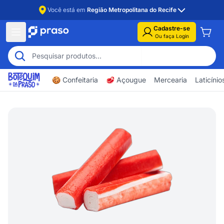
Você está em
Região Metropolitana do Recife
Cadastre-se
Ou faça Login
🍪 Confeitaria
🥩 Açougue
Mercearia
Laticíni