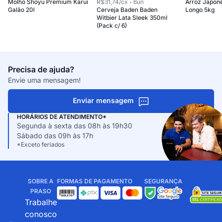
Molho Shoyu Premium Karui
R$31,74
/cx
6
un
Arroz Japon
Galão 20l
Cerveja Baden Baden
Longo 5kg
Witbier Lata Sleek 350ml
(Pack c/ 6)
Precisa de ajuda?
Envie uma mensagem!
Enviar mensagem
HORÁRIOS DE ATENDIMENTO*
Segunda à sexta das 08h às 19h30
Sábado das 09h às 17h
*Exceto feriados
SOBRE A
FORMAS DE PAGAMENTO
SEGURANÇA
PRASO
Trabalhe
conosco