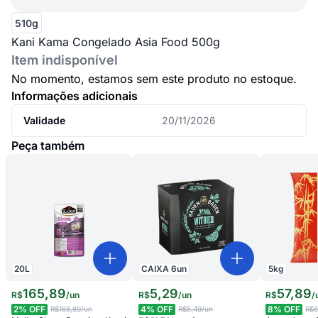
510g
Kani Kama Congelado Asia Food 500g
Item indisponível
No momento, estamos sem este produto no estoque.
Informações adicionais
Validade
20/11/2026
Peça também
20
L
CAIXA
6
un
5
kg
165
,
89
5
,
29
57
,
89
R$
/
un
R$
/
un
R$
/
2
% OFF
4
% OFF
8
% OFF
R$168,89
/un
R$5,49
/un
R$6