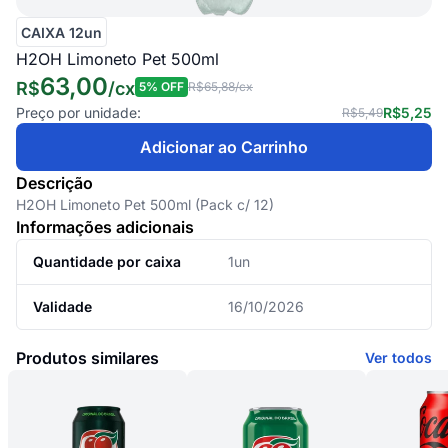
CAIXA 12un
H2OH Limoneto Pet 500ml
63,00
R$
/
cx
5
% OFF
R$65,88
/cx
Preço por unidade:
R$5,25
R$5,49
Adicionar ao Carrinho
Descrição
H2OH Limoneto Pet 500ml (Pack c/ 12)
Informações adicionais
Quantidade por caixa
1un
Validade
16/10/2026
Produtos similares
Ver todos