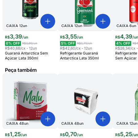
CAIXA
12
un
CAIXA
12
un
CAIXA
6
un
3
,
39
3
,
55
4
,
39
R$
/
un
R$
/
un
R$
/
u
6
% OFF
5
% OFF
4
% OFF
R$3,60
/un
R$3,75
/un
R$4
R$40,68
/cx
12
un
R$42,60
/cx
12
un
R$26,34
/cx
Guaraná Antarctica Sem
Refrigerante Guaraná
Refrigerant
Açúcar Lata 350ml
Antarctica Lata 350ml
Sem Açúcar 
Peça também
CAIXA
48
un
CAIXA
48
un
CAIXA
12
un
1
,
25
0
,
70
5
,
25
R$
/
un
R$
/
un
R$
/
u