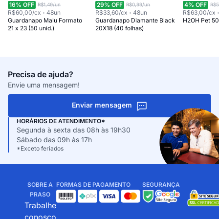
16
% OFF
29
% OFF
4
% OFF
R$1,49
/un
R$0,99
/un
R$5
R$60,00
/cx
48
un
R$33,60
/cx
48
un
R$63,00
/cx
Guardanapo Malu Formato
Guardanapo Diamante Black
H2OH Pet 5
21 x 23 (50 unid.)
20X18 (40 folhas)
Precisa de ajuda?
Envie uma mensagem!
Enviar mensagem
HORÁRIOS DE ATENDIMENTO*
Segunda à sexta das 08h às 19h30
Sábado das 09h às 17h
*Exceto feriados
SOBRE A
FORMAS DE PAGAMENTO
SEGURANÇA
PRASO
Trabalhe
conosco