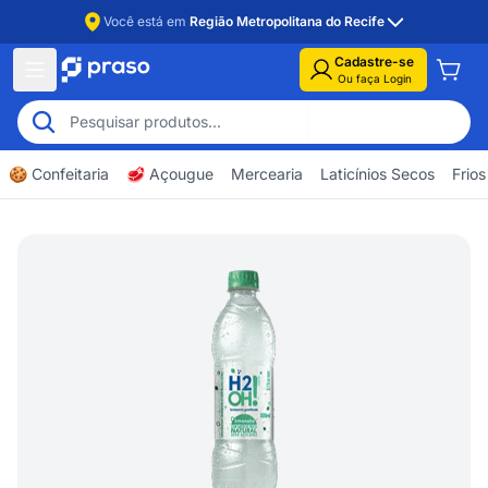
Você está em
Região Metropolitana do Recife
Cadastre-se
Ou faça Login
🍪 Confeitaria
🥩 Açougue
Mercearia
Laticínios Secos
Frios