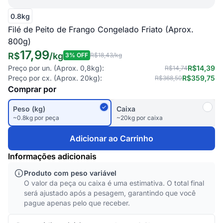
0.8kg
Filé de Peito de Frango Congelado Friato (Aprox.
800g)
17,99
R$
/
kg
3
% OFF
R$18,43
/kg
Preço por un. (Aprox.
0,8kg
):
R$14,39
R$14,74
Preço por cx. (Aprox.
20kg
):
R$359,75
R$368,50
Comprar por
Peso (kg)
Caixa
~0.8kg por peça
~20kg por caixa
Adicionar ao Carrinho
Informações adicionais
Produto com peso variável
O valor da peça ou caixa é uma estimativa. O total final
será ajustado após a pesagem, garantindo que você
pague apenas pelo que receber.