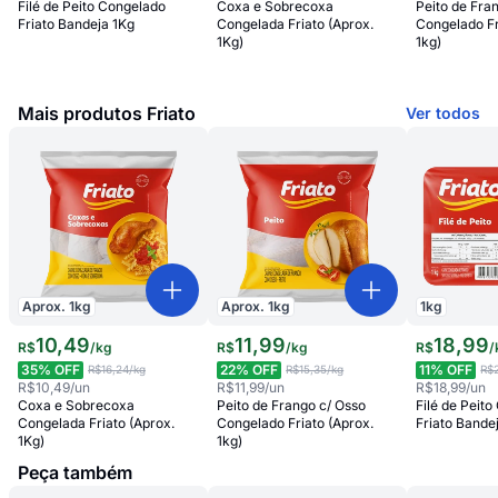
Filé de Peito Congelado
Coxa e Sobrecoxa
Peito de Fra
Friato Bandeja 1Kg
Congelada Friato (Aprox.
Congelado Fr
1Kg)
1kg)
Mais produtos Friato
Ver todos
Aprox.
1
kg
Aprox.
1
kg
1
kg
10
,
49
11
,
99
18
,
99
R$
/
kg
R$
/
kg
R$
/
35
% OFF
22
% OFF
11
% OFF
R$16,24
/kg
R$15,35
/kg
R$
R$10,49
/un
R$11,99
/un
R$18,99
/un
Coxa e Sobrecoxa
Peito de Frango c/ Osso
Filé de Peit
Congelada Friato (Aprox.
Congelado Friato (Aprox.
Friato Bande
1Kg)
1kg)
Peça também