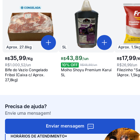
Aprox.
27.8
kg
5
L
Aprox.
1.5
k
35
,
99
43
,
89
17
,
99
R$
/
Kg
R$
/
un
R$
/
R$1.000,52
/un
10
% OFF
R$26,99
/un
R$48,89
/un
Bife do Vazio Congelado
Molho Shoyu Premium Karui
Filezinho "S
Friboi (Caixa c/ Aprox.
5L
(Aprox. 1,5kg
27,8kg)
Precisa de ajuda?
Envie uma mensagem!
Enviar mensagem
HORÁRIOS DE ATENDIMENTO*