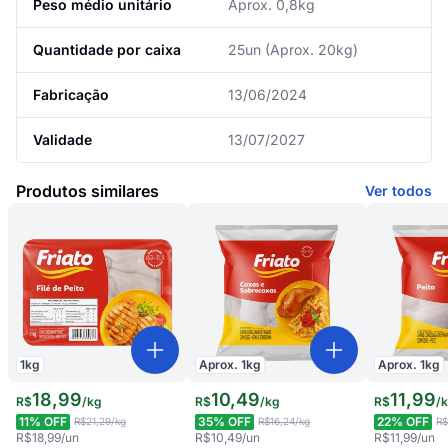
Peso médio unitário
Aprox. 0,8kg
Quantidade por caixa
25un (Aprox. 20kg)
Fabricação
13/06/2024
Validade
13/07/2027
Produtos similares
Ver todos
1
kg
Aprox.
1
kg
Aprox.
1
kg
18
,
99
10
,
49
11
,
99
R$
/
kg
R$
/
kg
R$
/
11
% OFF
35
% OFF
22
% OFF
R$21,29
/kg
R$16,24
/kg
R$
R$18,99
/un
R$10,49
/un
R$11,99
/un