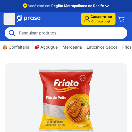
Você está em
Região Metropolitana do Recife
Cadastre-se
Ou faça Login
🍪 Confeitaria
🥩 Açougue
Mercearia
Laticínios Secos
Frios