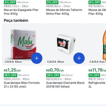
4
% OFF
3
% OFF
6
% OFF
R$2,59
/un
R$3,69
/un
R$3
R$69,72
/cx
28
un
R$86,16
/cx
24
un
R$78,96
/cx
Macarrão Espaguete Pilar
Massa de Sêmola Talharim
Massa de Sê
Fino 400g
Ninho Pilar 400g
Pilar 400g
Peça também
CAIXA
48
un
CAIXA
48
un
CAIXA
6
un
1
,
25
0
,
70
11
,
79
R$
/
un
R$
/
un
R$
/
u
16
% OFF
29
% OFF
1
% OFF
R$1,49
/un
R$0,99
/un
R$11
R$60,00
/cx
48
un
R$33,60
/cx
48
un
R$70,74
/cx
Guardanapo Malu Formato
Guardanapo Diamante Black
Refrigerante
21 x 23 (50 unid.)
20X18 (40 folhas)
2L