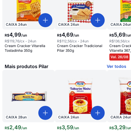
CAIXA
24
un
CAIXA
24
un
CAIXA
24
u
4
,
99
4
,
69
5
,
69
R$
/
un
R$
/
un
R$
/
u
R$119,76
/cx
24
un
R$112,56
/cx
24
un
R$136,56
/cx
Cream Cracker Vitarella
Cream Cracker Tradicional
Cream Crack
Tostadinha 350g
Pilar 350g
Vitarella 367
Val. 26/08
Mais produtos Pilar
Ver todos
CAIXA
28
un
CAIXA
24
un
CAIXA
24
u
2
,
49
3
,
59
3
,
29
R$
/
un
R$
/
un
R$
/
u