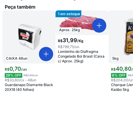
Peça também
1
em estoque
Aprox.
25
kg
31
,
99
R$
/
Kg
R$799,75
/un
Lombinho do Diafragma
Congelado Boi Brasil (Caixa
CAIXA
48
un
5
kg
c/ Aprox. 25kg)
0
,
70
40
,
80
R$
/
un
R$
29
% OFF
6
% OFF
R$0,99
/un
R$4
R$33,60
/cx
48
un
R$204,00
/u
Guardanapo Diamante Black
Charque (Jer
20X18 (40 folhas)
Kadão 5kg