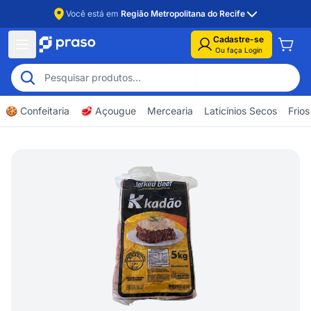
Você está em
Região Metropolitana do Recife
Cadastre-se
Ou faça Login
🍪 Confeitaria
🥩 Açougue
Mercearia
Laticínios Secos
Frios