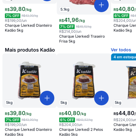
39
,
80
40
,
80
5.1
kg
R$
/
kg
R$
7
% OFF
6
% OFF
R$43,00
/kg
R$4
41
,
96
R$
/
kg
R$199,00
/un
R$204,00
/u
Charque (Jerked) Dianteiro
Charque (Jer
7
% OFF
R$45,10
/kg
Kadão 5kg
Kadão 5kg
R$214,00
/un
Charque (Jerked) Traseiro
Frisa 5kg
Mais produtos Kadão
Ver todos
4
em estoqu
5
kg
5
kg
5
kg
39
,
80
40
,
80
44
,
80
R$
/
kg
R$
/
kg
R$
7
% OFF
6
% OFF
R$224,00
/u
R$43,00
/kg
R$43,52
/kg
R$199,00
/un
R$204,00
/un
Charque (Jer
Charque (Jerked) Dianteiro
Charque (Jerked) 2 Pelos
Kadão 5kg
Kadão 5kg
Kadão 5kg