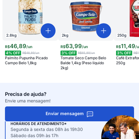
2.8
kg
2
kg
250
g
46
,
89
63
,
99
11
,
49
R$
/
un
R$
/
un
R$
/
4
% OFF
3
% OFF
3
% OFF
R$48,89
/un
R$65,89
/un
R$1
Palmito Pupunha Picado
Tomate Seco Campo Belo
Café Extrafo
Campo Belo 1,8kg
Balde 1,4kg (Peso líquido
250g
2kg)
Precisa de ajuda?
Envie uma mensagem!
Enviar mensagem
HORÁRIOS DE ATENDIMENTO*
Segunda à sexta das 08h às 19h30
Sábado das 09h às 17h