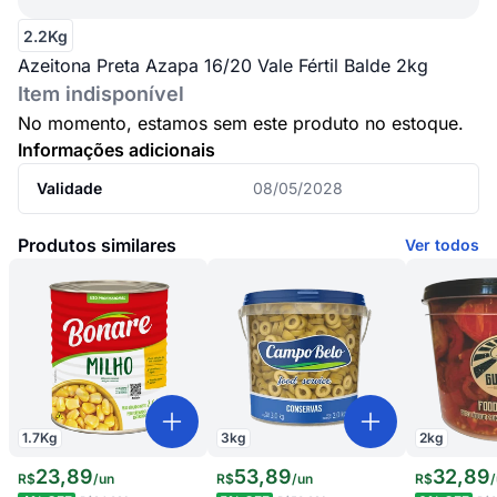
2.2Kg
Azeitona Preta Azapa 16/20 Vale Fértil Balde 2kg
Item indisponível
No momento, estamos sem este produto no estoque.
Informações adicionais
Validade
08/05/2028
Produtos similares
Ver todos
1.7
Kg
3
kg
2
kg
23
,
89
53
,
89
32
,
89
R$
/
un
R$
/
un
R$
/