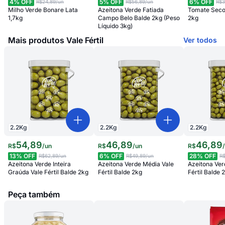
4
% OFF
5
% OFF
6
% OFF
R$24,89
/un
R$56,89
/un
R$3
Milho Verde Bonare Lata
Azeitona Verde Fatiada
Tomate Seco
1,7kg
Campo Belo Balde 2kg (Peso
2kg
Líquido 3kg)
Mais produtos Vale Fértil
Ver todos
2.2
Kg
2.2
Kg
2.2
Kg
54
,
89
46
,
89
46
,
89
R$
/
un
R$
/
un
R$
13
% OFF
6
% OFF
28
% OFF
R$62,89
/un
R$49,89
/un
R
Azeitona Verde Inteira
Azeitona Verde Média Vale
Azeitona Ver
Graúda Vale Fértil Balde 2kg
Fértil Balde 2kg
Fértil Balde 
Peça também