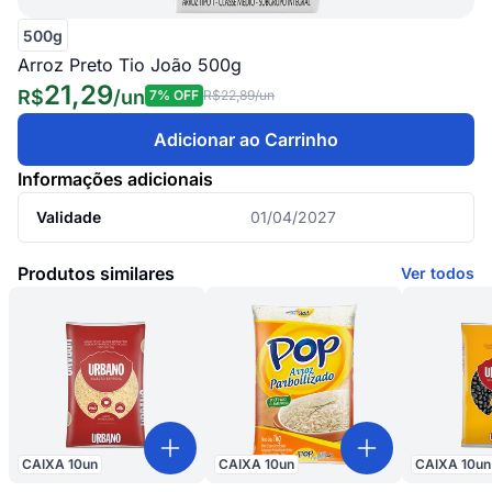
500g
Arroz Preto Tio João 500g
21,29
R$
/
un
7
% OFF
R$22,89
/un
Adicionar ao Carrinho
Informações adicionais
Validade
01/04/2027
Produtos similares
Ver todos
CAIXA
10
un
CAIXA
10
un
CAIXA
10
un