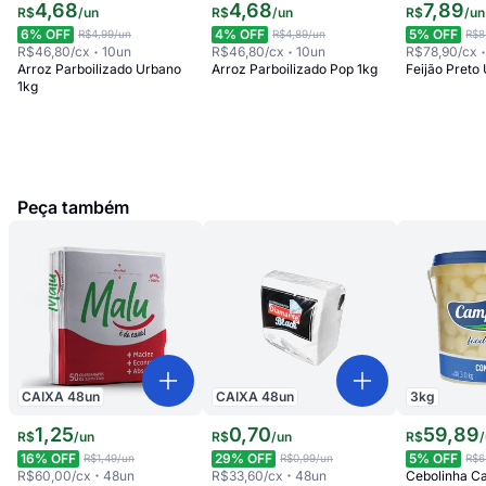
4
,
68
4
,
68
7
,
89
R$
/
un
R$
/
un
R$
/
un
6
% OFF
4
% OFF
5
% OFF
R$4,99
/un
R$4,89
/un
R$8
R$46,80
/cx
10
un
R$46,80
/cx
10
un
R$78,90
/cx
Arroz Parboilizado Urbano
Arroz Parboilizado Pop 1kg
Feijão Preto
1kg
Peça também
CAIXA
48
un
CAIXA
48
un
3
kg
1
,
25
0
,
70
59
,
89
R$
/
un
R$
/
un
R$
/
16
% OFF
29
% OFF
5
% OFF
R$1,49
/un
R$0,99
/un
R$6
R$60,00
/cx
48
un
R$33,60
/cx
48
un
Cebolinha C