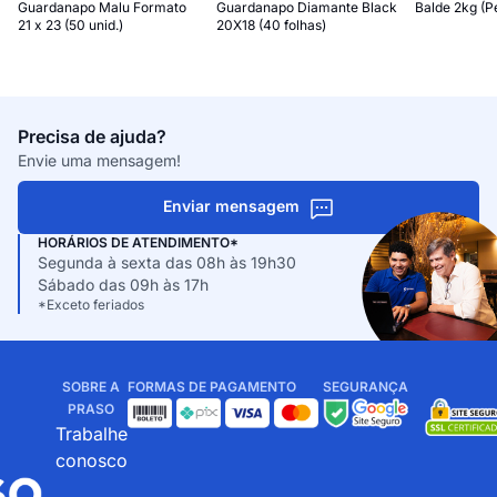
Guardanapo Malu Formato
Guardanapo Diamante Black
Balde 2kg (P
21 x 23 (50 unid.)
20X18 (40 folhas)
Precisa de ajuda?
Envie uma mensagem!
Enviar mensagem
HORÁRIOS DE ATENDIMENTO*
Segunda à sexta das 08h às 19h30
Sábado das 09h às 17h
*Exceto feriados
SOBRE A
FORMAS DE PAGAMENTO
SEGURANÇA
PRASO
Trabalhe
conosco