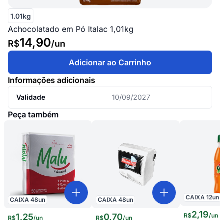
1.01kg
Achocolatado em Pó Italac 1,01kg
14,90
R$
/
un
Adicionar ao Carrinho
Informações adicionais
Validade
10/09/2027
Peça também
CAIXA
12
un
CAIXA
48
un
CAIXA
48
un
2
,
19
R$
/
un
1
,
25
0
,
70
R$
/
un
R$
/
un