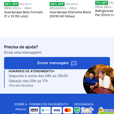
7
% OFF
R$2
16
% OFF
29
% OFF
R$1,49
/un
R$0,99
/un
R$26,28
/cx
R$60,00
/cx
48
un
R$33,60
/cx
48
un
Refrigerante
Guardanapo Malu Formato
Guardanapo Diamante Black
Pet 200ml C
21 x 23 (50 unid.)
20X18 (40 folhas)
Precisa de ajuda?
Envie uma mensagem!
Enviar mensagem
HORÁRIOS DE ATENDIMENTO*
Segunda à sexta das 08h às 19h30
Sábado das 09h às 17h
*Exceto feriados
SOBRE A
FORMAS DE PAGAMENTO
SEGURANÇA
PRASO