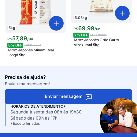
5.05
kg
69
,
99
5
kg
R$
/
un
7
% OFF
R$74,89
/un
57
,
89
R$
/
un
Arroz Japonês Grão Curto
Mirokumai 5kg
8
% OFF
R$62,89
/un
Arroz Japonês Minami Mai
Longo 5kg
Precisa de ajuda?
Envie uma mensagem!
Enviar mensagem
HORÁRIOS DE ATENDIMENTO*
Segunda à sexta das 08h às 19h30
Sábado das 09h às 17h
*Exceto feriados