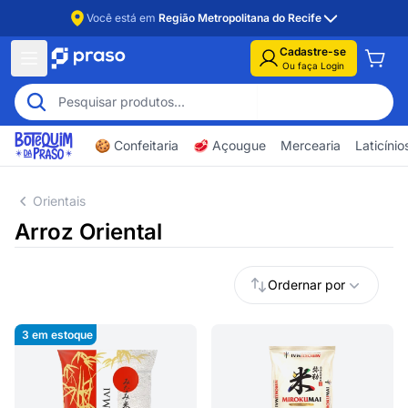
Você está em
Região Metropolitana do Recife
Cadastre-se
Ou faça Login
🍪 Confeitaria
🥩 Açougue
Mercearia
Laticíni
Orientais
Arroz Oriental
Ordernar por
3
em estoque