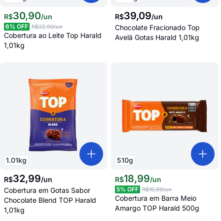
30
,
90
39
,
09
R$
/
un
R$
/
un
6
% OFF
R$32,90
/un
Chocolate Fracionado Top
Cobertura ao Leite Top Harald
Avelã Gotas Harald 1,01kg
1,01kg
1.01
kg
510
g
32
,
99
18
,
99
R$
/
un
R$
/
un
5
% OFF
Cobertura em Gotas Sabor
R$19,99
/un
Cobertura em Barra Meio
Chocolate Blend TOP Harald
Amargo TOP Harald 500g
1,01kg