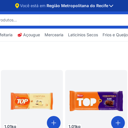
Você está em
Região Metropolitana do Recife
eitaria
🥩 Açougue
Mercearia
Laticínios Secos
Frios e Queijo
1.01
kg
1.01
kg