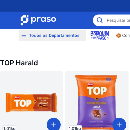
Todos os Departamentos
🍪 Conf
TOP Harald
1.01
kg
1.01
kg