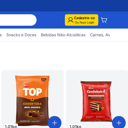
Cadastre-se
Ou faça Login
s
Snacks e Doces
Bebidas Não-Alcoólicas
Carnes, Aves e Pes
1.01
kg
1.01
kg