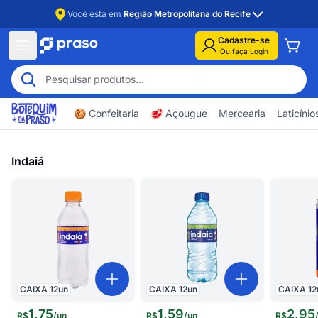
Você está em
Região Metropolitana do Recife
Cadastre-se
Ou faça Login
🍪 Confeitaria
🥩 Açougue
Mercearia
Laticíni
Indaiá
CAIXA
12
un
CAIXA
12
un
CAIXA
12
1
,
75
1
,
59
2
,
95
R$
/
un
R$
/
un
R$