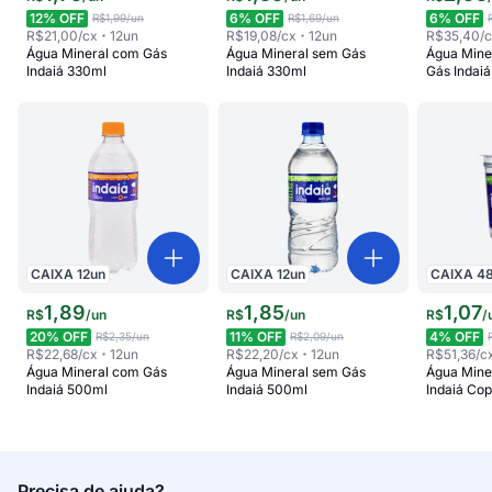
12
% OFF
6
% OFF
6
% OFF
R$1,99
/un
R$1,69
/un
R$21,00
/cx
12
un
R$19,08
/cx
12
un
R$35,40
/
Água Mineral com Gás
Água Mineral sem Gás
Água Mine
Indaiá 330ml
Indaiá 330ml
Gás Indai
CAIXA
12
un
CAIXA
12
un
CAIXA
4
1
,
89
1
,
85
1
,
07
R$
/
un
R$
/
un
R$
/
20
% OFF
11
% OFF
4
% OFF
R$2,35
/un
R$2,09
/un
R$22,68
/cx
12
un
R$22,20
/cx
12
un
R$51,36
/c
Água Mineral com Gás
Água Mineral sem Gás
Água Mine
Indaiá 500ml
Indaiá 500ml
Indaiá Co
Precisa de ajuda?