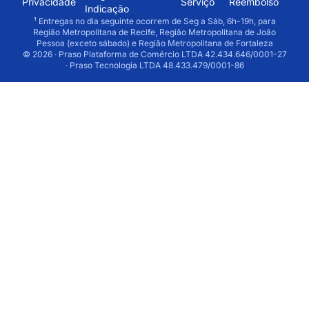
Privacidade
Serviço
Reembolso
Indicação
¹ Entregas no dia seguinte ocorrem de Seg a Sáb, 6h-19h, para
Região Metropolitana de Recife, Região Metropolitana de João
Pessoa (exceto sábado) e Região Metropolitana de Fortaleza
© 2026 · Praso Plataforma de Comércio LTDA 42.434.646/0001-27
· Praso Tecnologia LTDA 48.433.479/0001-86