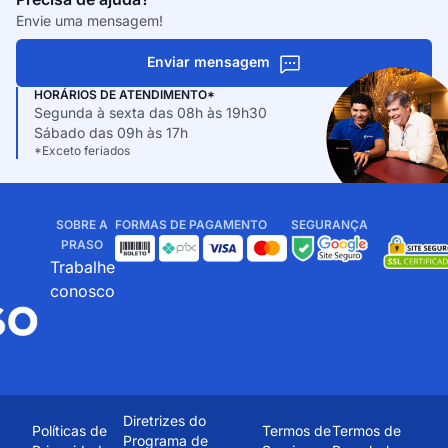
Envie uma mensagem!
Enviar mensagem
HORÁRIOS DE ATENDIMENTO*
Segunda à sexta das 08h às 19h30
Sábado das 09h às 17h
*Exceto feriados
SOBRE A
FORMAS DE PAGAMENTO
SEGURANÇA
PRASO
Trabalhe
conosco
Diretrizes do
Políticas de
Termos de
Termos de
Programa de