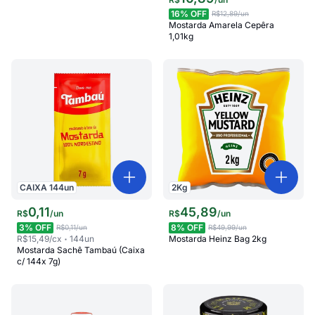
16
% OFF
R$12,89
/un
Mostarda Amarela Cepêra
1,01kg
CAIXA
144
un
2
Kg
0
,
11
45
,
89
R$
/
un
R$
/
un
3
% OFF
8
% OFF
R$0,11
/un
R$49,99
/un
R$15,49
/cx
144
un
Mostarda Heinz Bag 2kg
Mostarda Sachê Tambaú (Caixa
c/ 144x 7g)