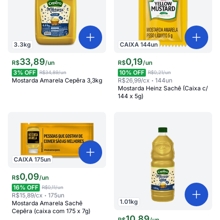
3.3
kg
CAIXA
144
un
33
,
89
0
,
19
R$
/
un
R$
/
un
3
% OFF
10
% OFF
R$34,89
/un
R$0,21
/un
Mostarda Amarela Cepêra 3,3kg
R$26,99
/cx
144
un
Mostarda Heinz Sachê (Caixa c/
144 x 5g)
CAIXA
175
un
0
,
09
R$
/
un
16
% OFF
R$0,11
/un
R$15,89
/cx
175
un
1.01
kg
Mostarda Amarela Sachê
Cepêra (caixa com 175 x 7g)
10
,
89
R$
/
un