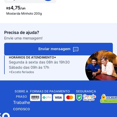
4
,
75
R$
/
un
Mostarda Minhoto 200g
Precisa de ajuda?
Envie uma mensagem!
Enviar mensagem
HORÁRIOS DE ATENDIMENTO*
Segunda à sexta das 08h às 19h30
Sábado das 09h às 17h
*Exceto feriados
SOBRE A
FORMAS DE PAGAMENTO
SEGURANÇA
PRASO
Trabalhe
conosco