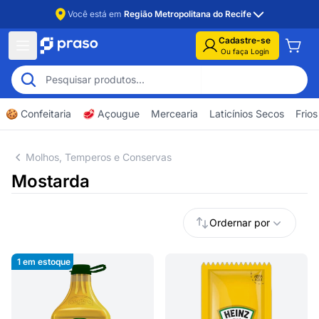
Você está em
Região Metropolitana do Recife
Cadastre-se
Ou faça Login
🍪 Confeitaria
🥩 Açougue
Mercearia
Laticínios Secos
Frios
Molhos, Temperos e Conservas
Mostarda
Ordernar por
1
em estoque