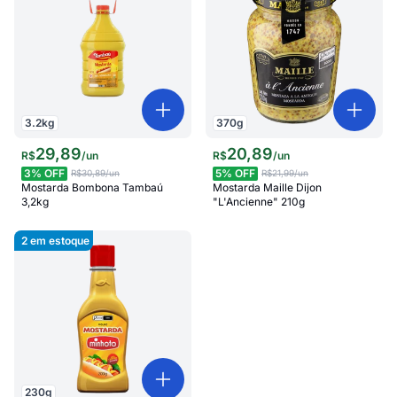
3.2
kg
370
g
29
,
89
20
,
89
R$
/
un
R$
/
un
3
% OFF
5
% OFF
R$30,89
/un
R$21,99
/un
Mostarda Bombona Tambaú
Mostarda Maille Dijon
3,2kg
"L'Ancienne" 210g
2
em estoque
230
g